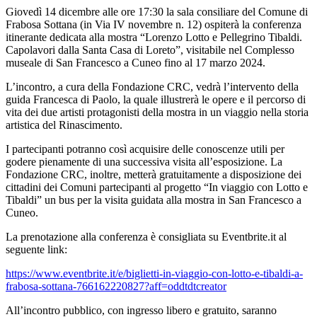
Giovedì 14 dicembre alle ore 17:30 la sala consiliare del Comune di
Frabosa Sottana (in Via IV novembre n. 12) ospiterà la conferenza
itinerante dedicata alla mostra “Lorenzo Lotto e Pellegrino Tibaldi.
Capolavori dalla Santa Casa di Loreto”, visitabile nel Complesso
museale di San Francesco a Cuneo fino al 17 marzo 2024.
L’incontro, a cura della Fondazione CRC, vedrà l’intervento della
guida Francesca di Paolo, la quale illustrerà le opere e il percorso di
vita dei due artisti protagonisti della mostra in un viaggio nella storia
artistica del Rinascimento.
I partecipanti potranno così acquisire delle conoscenze utili per
godere pienamente di una successiva visita all’esposizione. La
Fondazione CRC, inoltre, metterà gratuitamente a disposizione dei
cittadini dei Comuni partecipanti al progetto “In viaggio con Lotto e
Tibaldi” un bus per la visita guidata alla mostra in San Francesco a
Cuneo.
La prenotazione alla conferenza è consigliata su Eventbrite.it al
seguente link:
https://www.eventbrite.it/e/biglietti-in-viaggio-con-lotto-e-tibaldi-a-
frabosa-sottana-766162220827?aff=oddtdtcreator
All’incontro pubblico, con ingresso libero e gratuito, saranno