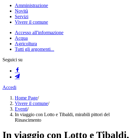
Amministrazione
Novità
Servizi
Vivere il comune
Accesso all'informazione
Acqua
Agricoltura
Tutti gli argomenti...
Seguici su
Accedi
Home Page
/
Vivere il comune
/
Eventi
/
In viaggio con Lotto e Tibaldi, mirabili pittori del
Rinascimento
In viaggio con Lotto e Tibaldi,