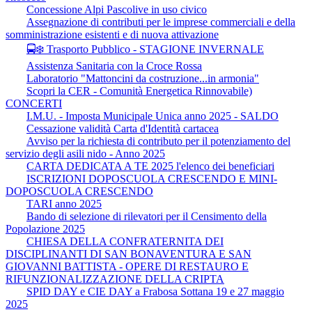
Concessione Alpi Pascolive in uso civico
Assegnazione di contributi per le imprese commerciali e della
somministrazione esistenti e di nuova attivazione
🚍❄️ Trasporto Pubblico - STAGIONE INVERNALE
Assistenza Sanitaria con la Croce Rossa
Laboratorio "Mattoncini da costruzione...in armonia"
Scopri la CER - Comunità Energetica Rinnovabile)
CONCERTI
I.M.U. - Imposta Municipale Unica anno 2025 - SALDO
Cessazione validità Carta d'Identità cartacea
Avviso per la richiesta di contributo per il potenziamento del
servizio degli asili nido - Anno 2025
CARTA DEDICATA A TE 2025 l'elenco dei beneficiari
ISCRIZIONI DOPOSCUOLA CRESCENDO E MINI-
DOPOSCUOLA CRESCENDO
TARI anno 2025
Bando di selezione di rilevatori per il Censimento della
Popolazione 2025
CHIESA DELLA CONFRATERNITA DEI
DISCIPLINANTI DI SAN BONAVENTURA E SAN
GIOVANNI BATTISTA - OPERE DI RESTAURO E
RIFUNZIONALIZZAZIONE DELLA CRIPTA
SPID DAY e CIE DAY a Frabosa Sottana 19 e 27 maggio
2025