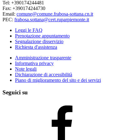
Tel: +390174244481
Fax: +390174244730
Email:
comune@comune.frabosa-sottana.cn.it
PEC:
frabosa.sottana@cert.ruparpiemonte.it
Leggi le FAQ
Prenotazione appuntamento
Segnalazione disservizio
Richiesta d'assistenza
Amministrazione trasparente
Informativa privacy
Note legali
Dichiarazione di accessibilità
Piano di miglioramento del sito e dei servizi
Seguici su