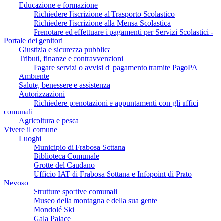
Educazione e formazione
Richiedere l'iscrizione al Trasporto Scolastico
Richiedere l'iscrizione alla Mensa Scolastica
Prenotare ed effettuare i pagamenti per Servizi Scolastici -
Portale dei genitori
Giustizia e sicurezza pubblica
Tributi, finanze e contravvenzioni
Pagare servizi o avvisi di pagamento tramite PagoPA
Ambiente
Salute, benessere e assistenza
Autorizzazioni
Richiedere prenotazioni e appuntamenti con gli uffici
comunali
Agricoltura e pesca
Vivere il comune
Luoghi
Municipio di Frabosa Sottana
Biblioteca Comunale
Grotte del Caudano
Ufficio IAT di Frabosa Sottana e Infopoint di Prato
Nevoso
Strutture sportive comunali
Museo della montagna e della sua gente
Mondolé Ski
Gala Palace