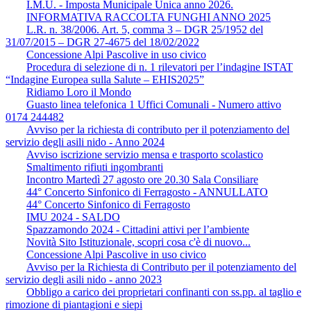
I.M.U. - Imposta Municipale Unica anno 2026.
INFORMATIVA RACCOLTA FUNGHI ANNO 2025
L.R. n. 38/2006. Art. 5, comma 3 – DGR 25/1952 del
31/07/2015 – DGR 27-4675 del 18/02/2022
Concessione Alpi Pascolive in uso civico
Procedura di selezione di n. 1 rilevatori per l’indagine ISTAT
“Indagine Europea sulla Salute – EHIS2025”
Ridiamo Loro il Mondo
Guasto linea telefonica 1 Uffici Comunali - Numero attivo
0174 244482
Avviso per la richiesta di contributo per il potenziamento del
servizio degli asili nido - Anno 2024
Avviso iscrizione servizio mensa e trasporto scolastico
Smaltimento rifiuti ingombranti
Incontro Martedì 27 agosto ore 20.30 Sala Consiliare
44° Concerto Sinfonico di Ferragosto - ANNULLATO
44° Concerto Sinfonico di Ferragosto
IMU 2024 - SALDO
Spazzamondo 2024 - Cittadini attivi per l’ambiente
Novità Sito Istituzionale, scopri cosa c'è di nuovo...
Concessione Alpi Pascolive in uso civico
Avviso per la Richiesta di Contributo per il potenziamento del
servizio degli asili nido - anno 2023
Obbligo a carico dei proprietari confinanti con ss.pp. al taglio e
rimozione di piantagioni e siepi