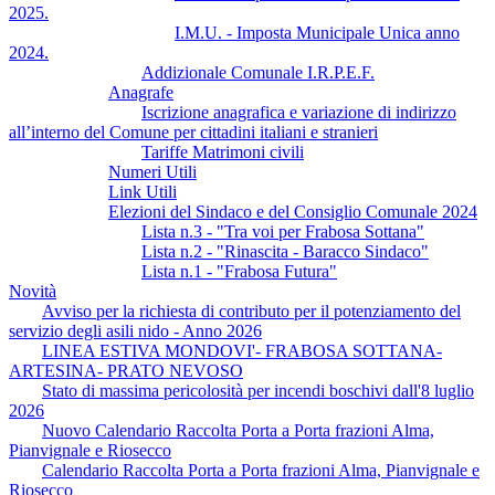
2025.
I.M.U. - Imposta Municipale Unica anno
2024.
Addizionale Comunale I.R.P.E.F.
Anagrafe
Iscrizione anagrafica e variazione di indirizzo
all’interno del Comune per cittadini italiani e stranieri
Tariffe Matrimoni civili
Numeri Utili
Link Utili
Elezioni del Sindaco e del Consiglio Comunale 2024
Lista n.3 - "Tra voi per Frabosa Sottana"
Lista n.2 - "Rinascita - Baracco Sindaco"
Lista n.1 - "Frabosa Futura"
Novità
Avviso per la richiesta di contributo per il potenziamento del
servizio degli asili nido - Anno 2026
LINEA ESTIVA MONDOVI'- FRABOSA SOTTANA-
ARTESINA- PRATO NEVOSO
Stato di massima pericolosità per incendi boschivi dall'8 luglio
2026
Nuovo Calendario Raccolta Porta a Porta frazioni Alma,
Pianvignale e Riosecco
Calendario Raccolta Porta a Porta frazioni Alma, Pianvignale e
Riosecco