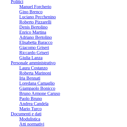
Politici
Manuel Forcherio
Gino Brenco
Luciano Pecchenino
Roberto Pizzarelli
Denis Bertolino
Enrico Martina
Adriano Bertolino
Elisabetta Baracco
Giacomo Griseri
Riccardo Griseri
Giulia Lanza
Personale amministrativo
Laura Costanzo
Roberta Marinoni
Iria Bennati
Loredana Camaglio
Giampaolo Bonicco
Bruno Armone Caruso
Paolo Bruno
Andrea Candela
Mario Turco
Documenti e dati
Modulistica
Atti normativi