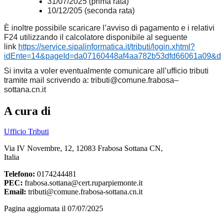
31/07/2025 (prima rata)
10/12/205 (seconda rata)
È inoltre possibile scaricare l’avviso di pagamento e i relativi
F24 utilizzando il calcolatore disponibile al seguente
link
https://service.sipalinformatica.it/tributi/login.xhtml?
idEnte=14&pageId=da07160448af4aa782b53dfd66061a09&d
Si invita a voler eventualmente comunicare all’ufficio tributi
tramite mail scrivendo a: tributi@comune.frabosa–
sottana.cn.it
A cura di
Ufficio Tributi
Via IV Novembre, 12, 12083 Frabosa Sottana CN,
Italia
Telefono:
0174244481
PEC:
frabosa.sottana@cert.ruparpiemonte.it
Email:
tributi@comune.frabosa-sottana.cn.it
Pagina aggiornata il 07/07/2025