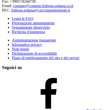
Fax: +390174244730
Email:
comune@comune.frabosa-sottana.cn.it
PEC:
frabosa.sottana@cert.ruparpiemonte.it
Leggi le FAQ
Prenotazione appuntamento
Segnalazione disservizio
Richiesta d'assistenza
Amministrazione trasparente
Informativa privacy
Note legali
Dichiarazione di accessibilità
Piano di miglioramento del sito e dei servizi
Seguici su