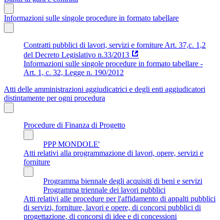
Informazioni sulle singole procedure in formato tabellare
Contratti pubblici di lavori, servizi e forniture Art. 37,c. 1,2
del Decreto Legislativo n.33/2013
Informazioni sulle singole procedure in formato tabellare -
Art. 1, c. 32, Legge n. 190/2012
Atti delle amministrazioni aggiudicatrici e degli enti aggiudicatori
distintamente per ogni procedura
Procedure di Finanza di Progetto
PPP MONDOLE'
Atti relativi alla programmazione di lavori, opere, servizi e
forniture
Programma biennale degli acquisiti di beni e servizi
Programma triennale dei lavori pubblici
Atti relativi alle procedure per l'affidamento di appalti pubblici
di servizi, forniture, lavori e opere, di concorsi pubblici di
progettazione, di concorsi di idee e di concessioni