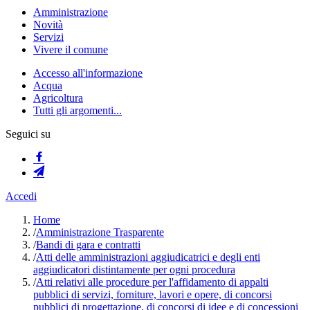
Amministrazione
Novità
Servizi
Vivere il comune
Accesso all'informazione
Acqua
Agricoltura
Tutti gli argomenti...
Seguici su
Accedi
Home
/
Amministrazione Trasparente
/
Bandi di gara e contratti
/
Atti delle amministrazioni aggiudicatrici e degli enti
aggiudicatori distintamente per ogni procedura
/
Atti relativi alle procedure per l'affidamento di appalti
pubblici di servizi, forniture, lavori e opere, di concorsi
pubblici di progettazione, di concorsi di idee e di concessioni