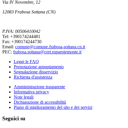
Via IV Novembre, 12
12083 Frabosa Sottana (CN)
P.IVA: 00506410042
Tel: +390174244481
Fax: +390174244730
Email:
comune@comune.frabosa-sottana.cn.it
PEC:
frabosa.sottana@cert.ruparpiemonte.it
Leggi le FAQ
Prenotazione appuntamento
Segnalazione disservizio
Richiesta d'assistenza
Amministrazione trasparente
Informativa privacy
Note legali
Dichiarazione di accessibilità
Piano di miglioramento del sito e dei servizi
Seguici su