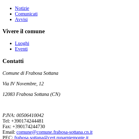
Notizie
Comunicati
Avvisi
Vivere il comune
Luoghi
Eventi
Contatti
Comune di Frabosa Sottana
Via IV Novembre, 12
12083 Frabosa Sottana (CN)
P.IVA: 00506410042
Tel: +390174244481
Fax: +390174244730
Email:
comune@comune.frabosa-sottana.cn.it
PEC:
frabosa.sottana@cert.ruparpiemonte.it