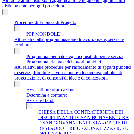
Atti delle amministrazioni aggiudicatrici e degli enti aggiudicatori
distintamente per ogni procedura
Procedure di Finanza di Progetto
PPP MONDOLE'
Atti relativi alla programmazione di lavori, opere, servizi e
forniture
Programma biennale degli acquisiti di beni e servizi
Programma triennale dei lavori pubblici
Atti relativi alle procedure per l'affidamento di appalti pubblici
di servizi, forniture, lavori e opere, di concorsi pubblici di
progettazione, di concorsi di idee e di concessioni
Avvisi di preinformazione
Determina a contrarre
Avvisi e Bandi
CHIESA DELLA CONFRATERNITA DEI
DISCIPLINANTI DI SAN BONAVENTURA
E SAN GIOVANNI BATTISTA - OPERE DI
RESTAURO E RIFUNZIONALIZZAZIONE
DELLA CRIPTA