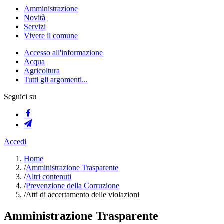
Amministrazione
Novità
Servizi
Vivere il comune
Accesso all'informazione
Acqua
Agricoltura
Tutti gli argomenti...
Seguici su
Accedi
Home
/
Amministrazione Trasparente
/
Altri contenuti
/
Prevenzione della Corruzione
/
Atti di accertamento delle violazioni
Amministrazione Trasparente