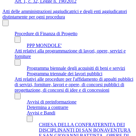
Art. 1, c. 32, Legge n. 190/2012
Atti delle amministrazioni aggiudicatrici e degli enti aggiudicatori
distintamente per ogni procedura
Procedure di Finanza di Progetto
PPP MONDOLE'
Atti relativi alla programmazione di lavori, opere, servizi e
forniture
Programma biennale degli acquisiti di beni e servizi
Programma triennale dei lavori pubblici
Atti relativi alle procedure per l'affidamento di appalti pubblici
di servizi, forniture, lavori e opere, di concorsi pubblici di
progettazione, di concorsi di idee e di concessioni
Avvisi di preinformazione
Determina a contrarre
Avvisi e Bandi
CHIESA DELLA CONFRATERNITA DEI
DISCIPLINANTI DI SAN BONAVENTURA
E SAN GIOVANNI BATTISTA - OPERE DI