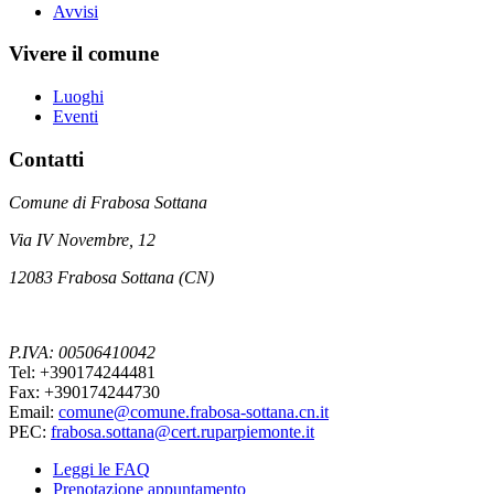
Avvisi
Vivere il comune
Luoghi
Eventi
Contatti
Comune di Frabosa Sottana
Via IV Novembre, 12
12083 Frabosa Sottana (CN)
P.IVA: 00506410042
Tel: +390174244481
Fax: +390174244730
Email:
comune@comune.frabosa-sottana.cn.it
PEC:
frabosa.sottana@cert.ruparpiemonte.it
Leggi le FAQ
Prenotazione appuntamento