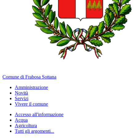
Comune di Frabosa Sottana
Amministrazione
Novità
Servizi
Vivere il comune
Accesso all'informazione
Acqua
Agricoltura
Tutti gli argomenti...