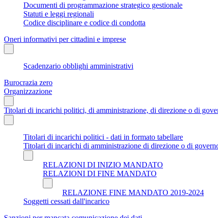
Documenti di programmazione strategico gestionale
Statuti e leggi regionali
Codice disciplinare e codice di condotta
Oneri informativi per cittadini e imprese
Scadenzario obblighi amministrativi
Burocrazia zero
Organizzazione
Titolari di incarichi politici, di amministrazione, di direzione o di gov
Titolari di incarichi politici - dati in formato tabellare
Titolari di incarichi di amministrazione di direzione o di govern
RELAZIONI DI INIZIO MANDATO
RELAZIONI DI FINE MANDATO
RELAZIONE FINE MANDATO 2019-2024
Soggetti cessati dall'incarico
Sanzioni per mancata comunicazione dei dati