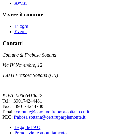
Avvisi
Vivere il comune
Luoghi
Eventi
Contatti
Comune di Frabosa Sottana
Via IV Novembre, 12
12083 Frabosa Sottana (CN)
P.IVA: 00506410042
Tel: +390174244481
Fax: +390174244730
Email:
comune@comune.frabosa-sottana.cn.it
PEC:
frabosa.sottana@cert.ruparpiemonte.it
Leggi le FAQ
Prenotazione appuntamento