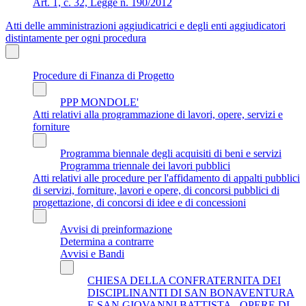
Art. 1, c. 32, Legge n. 190/2012
Atti delle amministrazioni aggiudicatrici e degli enti aggiudicatori
distintamente per ogni procedura
Procedure di Finanza di Progetto
PPP MONDOLE'
Atti relativi alla programmazione di lavori, opere, servizi e
forniture
Programma biennale degli acquisiti di beni e servizi
Programma triennale dei lavori pubblici
Atti relativi alle procedure per l'affidamento di appalti pubblici
di servizi, forniture, lavori e opere, di concorsi pubblici di
progettazione, di concorsi di idee e di concessioni
Avvisi di preinformazione
Determina a contrarre
Avvisi e Bandi
CHIESA DELLA CONFRATERNITA DEI
DISCIPLINANTI DI SAN BONAVENTURA
E SAN GIOVANNI BATTISTA - OPERE DI