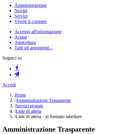
Amministrazione
Novità
Servizi
Vivere il comune
Accesso all'informazione
Acqua
Agricoltura
Tutti gli argomenti...
Seguici su
Accedi
Home
/
Amministrazione Trasparente
/
Servizi erogati
/
Liste di attesa
/
Liste di attesa - in formato tabellare
Amministrazione Trasparente