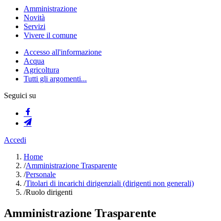
Amministrazione
Novità
Servizi
Vivere il comune
Accesso all'informazione
Acqua
Agricoltura
Tutti gli argomenti...
Seguici su
Accedi
Home
/
Amministrazione Trasparente
/
Personale
/
Titolari di incarichi dirigenziali (dirigenti non generali)
/
Ruolo dirigenti
Amministrazione Trasparente