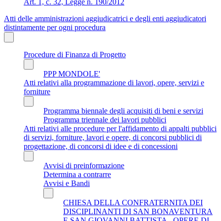
Art. 1, c. 32, Legge n. 190/2012
Atti delle amministrazioni aggiudicatrici e degli enti aggiudicatori
distintamente per ogni procedura
Procedure di Finanza di Progetto
PPP MONDOLE'
Atti relativi alla programmazione di lavori, opere, servizi e
forniture
Programma biennale degli acquisiti di beni e servizi
Programma triennale dei lavori pubblici
Atti relativi alle procedure per l'affidamento di appalti pubblici
di servizi, forniture, lavori e opere, di concorsi pubblici di
progettazione, di concorsi di idee e di concessioni
Avvisi di preinformazione
Determina a contrarre
Avvisi e Bandi
CHIESA DELLA CONFRATERNITA DEI
DISCIPLINANTI DI SAN BONAVENTURA
E SAN GIOVANNI BATTISTA - OPERE DI