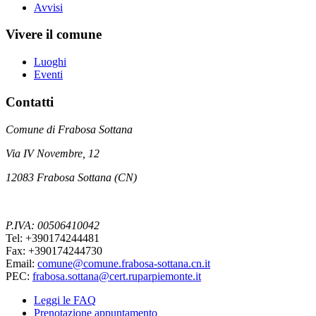
Avvisi
Vivere il comune
Luoghi
Eventi
Contatti
Comune di Frabosa Sottana
Via IV Novembre, 12
12083 Frabosa Sottana (CN)
P.IVA: 00506410042
Tel: +390174244481
Fax: +390174244730
Email:
comune@comune.frabosa-sottana.cn.it
PEC:
frabosa.sottana@cert.ruparpiemonte.it
Leggi le FAQ
Prenotazione appuntamento