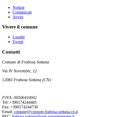
Notizie
Comunicati
Avvisi
Vivere il comune
Luoghi
Eventi
Contatti
Comune di Frabosa Sottana
Via IV Novembre, 12
12083 Frabosa Sottana (CN)
P.IVA: 00506410042
Tel: +390174244481
Fax: +390174244730
Email:
comune@comune.frabosa-sottana.cn.it
PEC:
frabosa.sottana@cert.ruparpiemonte.it