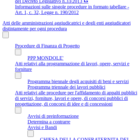
del Decreto Legislativo n.33/2013
Informazioni sulle singole procedure in formato tabellare -
Art. 1, c. 32, Legge n. 190/2012
Atti delle amministrazioni aggiudicatrici e degli enti aggiudicatori
distintamente per ogni procedura
Procedure di Finanza di Progetto
PPP MONDOLE'
Atti relativi alla programmazione di lavori, opere, servizi e
forniture
Programma biennale degli acquisiti di beni e servizi
Programma triennale dei lavori pubblici
Atti relativi alle procedure per l'affidamento di appalti pubblici
di servizi, forniture, lavori e opere, di concorsi pubblici di
progettazione, di concorsi di idee e di concessioni
Avvisi di preinformazione
Determina a contrarre
Avvisi e Bandi
CHIESA DELLA CONFRATERNITA DEI