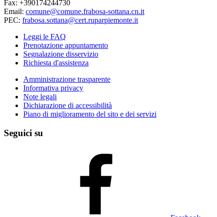
Fax: +390174244730
Email:
comune@comune.frabosa-sottana.cn.it
PEC:
frabosa.sottana@cert.ruparpiemonte.it
Leggi le FAQ
Prenotazione appuntamento
Segnalazione disservizio
Richiesta d'assistenza
Amministrazione trasparente
Informativa privacy
Note legali
Dichiarazione di accessibilità
Piano di miglioramento del sito e dei servizi
Seguici su