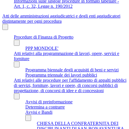
Informazioni sulle singole procedure in formato tabellare -
Art. 1, c. 32, Legge n. 190/2012
Atti delle amministrazioni aggiudicatrici e degli enti aggiudicatori
distintamente per ogni procedura
Procedure di Finanza di Progetto
PPP MONDOLE'
Atti relativi alla programmazione di lavori, opere, servizi e
forniture
Programma biennale degli acquisiti di beni e servizi
Programma triennale dei lavori pubblici
Atti relativi alle procedure per l'affidamento di appalti pubblici
di servizi, forniture, lavori e opere, di concorsi pubblici di
progettazione, di concorsi di idee e di concessioni
Avvisi di preinformazione
Determina a contrarre
Avvisi e Bandi
CHIESA DELLA CONFRATERNITA DEI
DISCIPLINANTI DI SAN BONAVENTURA