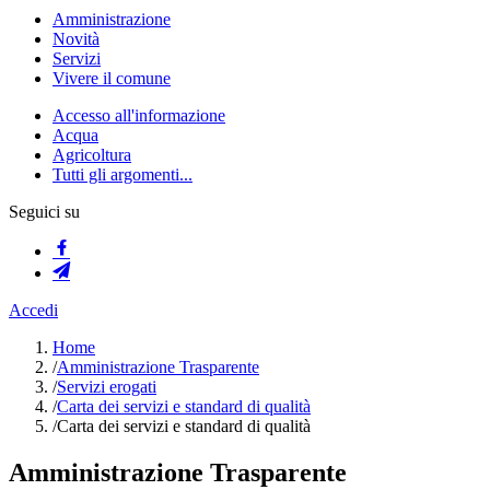
Amministrazione
Novità
Servizi
Vivere il comune
Accesso all'informazione
Acqua
Agricoltura
Tutti gli argomenti...
Seguici su
Accedi
Home
/
Amministrazione Trasparente
/
Servizi erogati
/
Carta dei servizi e standard di qualità
/
Carta dei servizi e standard di qualità
Amministrazione Trasparente