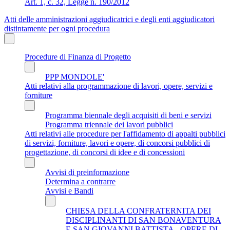
Art. 1, c. 32, Legge n. 190/2012
Atti delle amministrazioni aggiudicatrici e degli enti aggiudicatori
distintamente per ogni procedura
Procedure di Finanza di Progetto
PPP MONDOLE'
Atti relativi alla programmazione di lavori, opere, servizi e
forniture
Programma biennale degli acquisiti di beni e servizi
Programma triennale dei lavori pubblici
Atti relativi alle procedure per l'affidamento di appalti pubblici
di servizi, forniture, lavori e opere, di concorsi pubblici di
progettazione, di concorsi di idee e di concessioni
Avvisi di preinformazione
Determina a contrarre
Avvisi e Bandi
CHIESA DELLA CONFRATERNITA DEI
DISCIPLINANTI DI SAN BONAVENTURA
E SAN GIOVANNI BATTISTA - OPERE DI