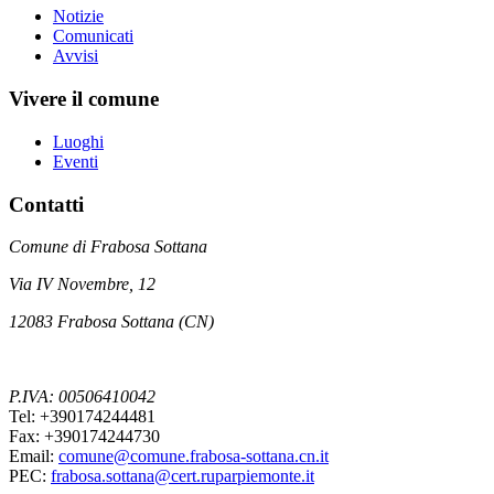
Notizie
Comunicati
Avvisi
Vivere il comune
Luoghi
Eventi
Contatti
Comune di Frabosa Sottana
Via IV Novembre, 12
12083 Frabosa Sottana (CN)
P.IVA: 00506410042
Tel: +390174244481
Fax: +390174244730
Email:
comune@comune.frabosa-sottana.cn.it
PEC:
frabosa.sottana@cert.ruparpiemonte.it