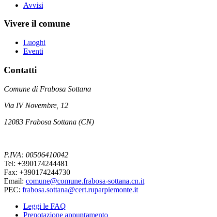
Avvisi
Vivere il comune
Luoghi
Eventi
Contatti
Comune di Frabosa Sottana
Via IV Novembre, 12
12083 Frabosa Sottana (CN)
P.IVA: 00506410042
Tel: +390174244481
Fax: +390174244730
Email:
comune@comune.frabosa-sottana.cn.it
PEC:
frabosa.sottana@cert.ruparpiemonte.it
Leggi le FAQ
Prenotazione appuntamento