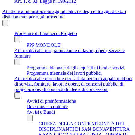
Art. 1, c. 32, Legge n. 190/2012
Atti delle amministrazioni aggiudicatrici e degli enti aggiudicatori
distintamente per ogni procedura
Procedure di Finanza di Progetto
PPP MONDOLE'
Atti relativi alla programmazione di lavori, opere, servizi e
forniture
Programma biennale degli acquisiti di beni e servizi
Programma triennale dei lavori pubblici
Atti relativi alle procedure per l'affidamento di appalti pubblici
di servizi, forniture, lavori e opere, di concorsi pubblici di
progettazione, di concorsi di idee e di concessioni
Avvisi di preinformazione
Determina a contrarre
Avvisi e Bandi
CHIESA DELLA CONFRATERNITA DEI
DISCIPLINANTI DI SAN BONAVENTURA
E SAN GIOVANNI BATTISTA - OPERE DI