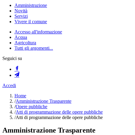
Amministrazione
Novità
Servizi
Vivere il comune
Accesso all'informazione
Acqua
Agricoltura
Tutti gli argomenti...
Seguici su
Accedi
Home
/
Amministrazione Trasparente
/
Opere pubbliche
/
Atti di programmazione delle opere pubbliche
/
Atti di programmazione delle opere pubbliche
Amministrazione Trasparente