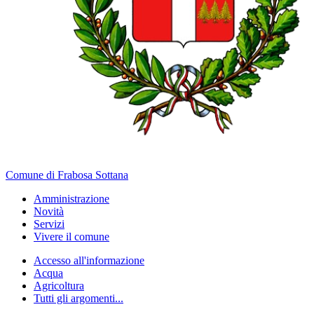
Comune di Frabosa Sottana
Amministrazione
Novità
Servizi
Vivere il comune
Accesso all'informazione
Acqua
Agricoltura
Tutti gli argomenti...