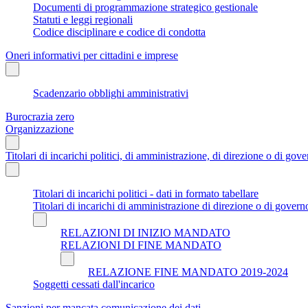
Documenti di programmazione strategico gestionale
Statuti e leggi regionali
Codice disciplinare e codice di condotta
Oneri informativi per cittadini e imprese
Scadenzario obblighi amministrativi
Burocrazia zero
Organizzazione
Titolari di incarichi politici, di amministrazione, di direzione o di gov
Titolari di incarichi politici - dati in formato tabellare
Titolari di incarichi di amministrazione di direzione o di govern
RELAZIONI DI INIZIO MANDATO
RELAZIONI DI FINE MANDATO
RELAZIONE FINE MANDATO 2019-2024
Soggetti cessati dall'incarico
Sanzioni per mancata comunicazione dei dati