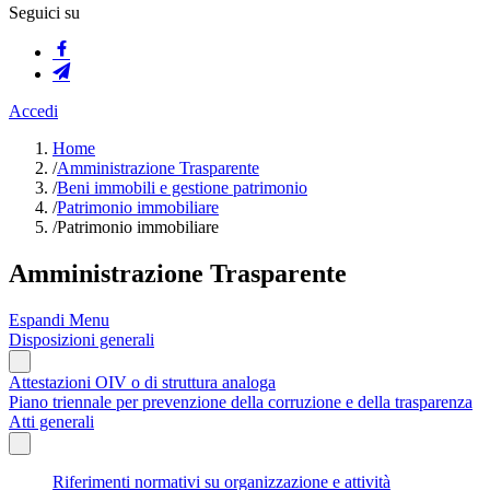
Seguici su
Accedi
Home
/
Amministrazione Trasparente
/
Beni immobili e gestione patrimonio
/
Patrimonio immobiliare
/
Patrimonio immobiliare
Amministrazione Trasparente
Espandi Menu
Disposizioni generali
Attestazioni OIV o di struttura analoga
Piano triennale per prevenzione della corruzione e della trasparenza
Atti generali
Riferimenti normativi su organizzazione e attività