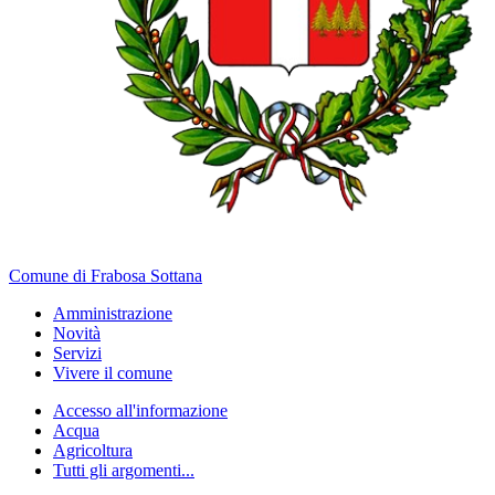
Comune di Frabosa Sottana
Amministrazione
Novità
Servizi
Vivere il comune
Accesso all'informazione
Acqua
Agricoltura
Tutti gli argomenti...