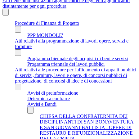
Atti delle amministrazioni aggiudicatrici e degli enti aggiudicatori
distintamente per ogni procedura
Procedure di Finanza di Progetto
PPP MONDOLE'
Atti relativi alla programmazione di lavori, opere, servizi e
forniture
Programma biennale degli acquisiti di beni e servizi
Programma triennale dei lavori pubblici
Atti relativi alle procedure per l'affidamento di appalti pubblici
di servizi, forniture, lavori e opere, di concorsi pubblici di
progettazione, di concorsi di idee e di concessioni
Avvisi di preinformazione
Determina a contrarre
Avvisi e Bandi
CHIESA DELLA CONFRATERNITA DEI
DISCIPLINANTI DI SAN BONAVENTURA
E SAN GIOVANNI BATTISTA - OPERE DI
RESTAURO E RIFUNZIONALIZZAZIONE
DELLA CRIPTA