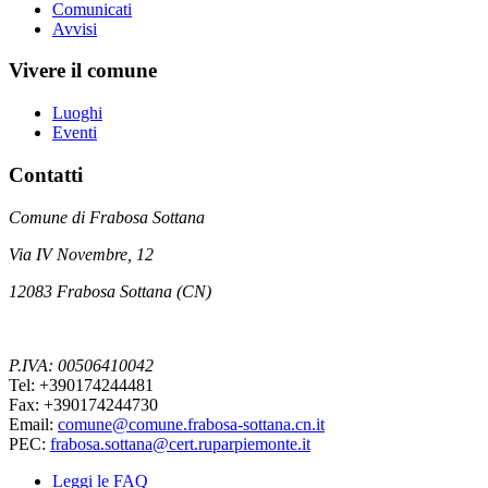
Comunicati
Avvisi
Vivere il comune
Luoghi
Eventi
Contatti
Comune di Frabosa Sottana
Via IV Novembre, 12
12083 Frabosa Sottana (CN)
P.IVA: 00506410042
Tel: +390174244481
Fax: +390174244730
Email:
comune@comune.frabosa-sottana.cn.it
PEC:
frabosa.sottana@cert.ruparpiemonte.it
Leggi le FAQ