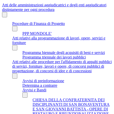
Atti delle amministrazioni aggiudicatrici e degli enti aggiudicatori
distintamente per ogni procedura
Procedure di Finanza di Progetto
PPP MONDOLE'
Atti relativi alla programmazione di lavori, opere, servizi e
forniture
Programma biennale degli acquisiti di beni e servizi
Programma triennale dei lavori pubblici
Atti relativi alle procedure per l'affidamento di appalti pubblici
di servizi, forniture, lavori e opere, di concorsi pubblici di
progettazione, di concorsi di idee e di concessioni
Avvisi di preinformazione
Determina a contrarre
Avvisi e Bandi
CHIESA DELLA CONFRATERNITA DEI
DISCIPLINANTI DI SAN BONAVENTURA
E SAN GIOVANNI BATTISTA - OPERE DI
RESTAURO E RIFUNZIONALIZZAZIONE