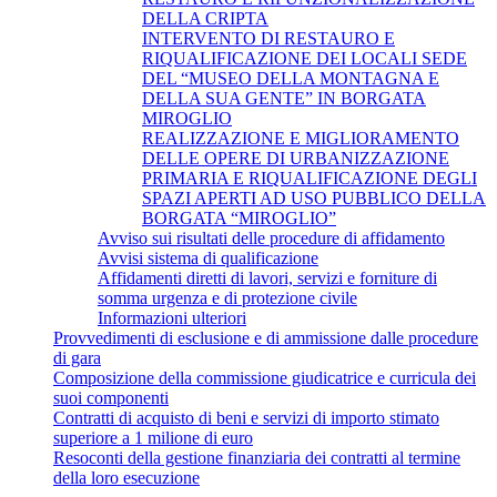
DELLA CRIPTA
INTERVENTO DI RESTAURO E
RIQUALIFICAZIONE DEI LOCALI SEDE
DEL “MUSEO DELLA MONTAGNA E
DELLA SUA GENTE” IN BORGATA
MIROGLIO
REALIZZAZIONE E MIGLIORAMENTO
DELLE OPERE DI URBANIZZAZIONE
PRIMARIA E RIQUALIFICAZIONE DEGLI
SPAZI APERTI AD USO PUBBLICO DELLA
BORGATA “MIROGLIO”
Avviso sui risultati delle procedure di affidamento
Avvisi sistema di qualificazione
Affidamenti diretti di lavori, servizi e forniture di
somma urgenza e di protezione civile
Informazioni ulteriori
Provvedimenti di esclusione e di ammissione dalle procedure
di gara
Composizione della commissione giudicatrice e curricula dei
suoi componenti
Contratti di acquisto di beni e servizi di importo stimato
superiore a 1 milione di euro
Resoconti della gestione finanziaria dei contratti al termine
della loro esecuzione