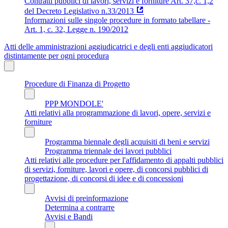
Contratti pubblici di lavori, servizi e forniture Art. 37,c. 1,2
del Decreto Legislativo n.33/2013
Informazioni sulle singole procedure in formato tabellare -
Art. 1, c. 32, Legge n. 190/2012
Atti delle amministrazioni aggiudicatrici e degli enti aggiudicatori
distintamente per ogni procedura
Procedure di Finanza di Progetto
PPP MONDOLE'
Atti relativi alla programmazione di lavori, opere, servizi e
forniture
Programma biennale degli acquisiti di beni e servizi
Programma triennale dei lavori pubblici
Atti relativi alle procedure per l'affidamento di appalti pubblici
di servizi, forniture, lavori e opere, di concorsi pubblici di
progettazione, di concorsi di idee e di concessioni
Avvisi di preinformazione
Determina a contrarre
Avvisi e Bandi