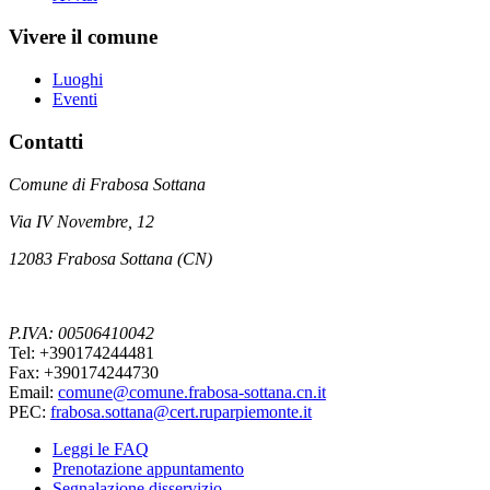
Vivere il comune
Luoghi
Eventi
Contatti
Comune di Frabosa Sottana
Via IV Novembre, 12
12083 Frabosa Sottana (CN)
P.IVA: 00506410042
Tel: +390174244481
Fax: +390174244730
Email:
comune@comune.frabosa-sottana.cn.it
PEC:
frabosa.sottana@cert.ruparpiemonte.it
Leggi le FAQ
Prenotazione appuntamento
Segnalazione disservizio